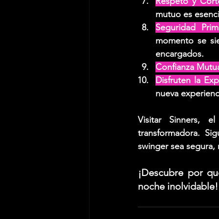
Respeto y Corte
mutuo es esenci
Seguridad Prim
momento se sie
encargados.
Confianza Mutu
Disfruten la Exp
nueva experienci
Visitar Sinners, 
transformadora. Si
swinger sea segura, 
¡Descubre por qué
noche inolvidable!