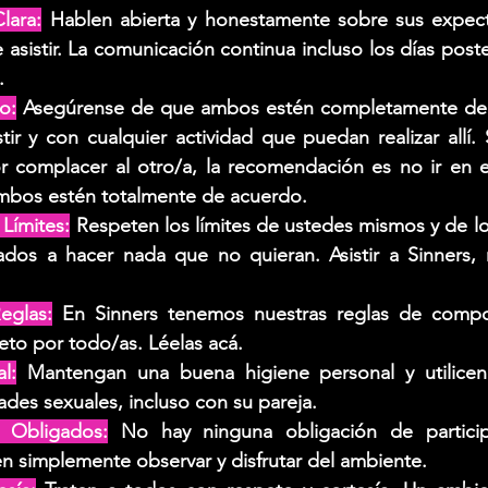
lara:
Hablen abierta y honestamente sobre sus expectat
asistir. La comunicación continua incluso los días poste
.
o:
 Asegúrense de que ambos estén completamente de 
tir y con cualquier actividad que puedan realizar allí. S
or complacer al otro/a, la recomendación es no ir en 
mbos estén totalmente de acuerdo.
Límites:
 Respeten los límites de ustedes mismos y de l
ados a hacer nada que no quieran. Asistir a Sinners, 
eglas:
 En Sinners tenemos nuestras reglas de compo
eto por todo/as. Léelas acá.
l:
 Mantengan una buena higiene personal y utilicen
dades sexuales, incluso con su pareja.
 Obligados:
 No hay ninguna obligación de particip
en simplemente observar y disfrutar del ambiente.