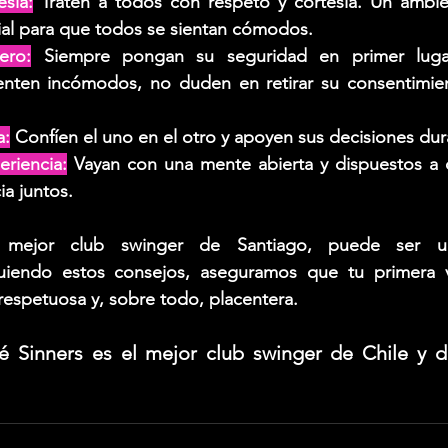
sía:
 Traten a todos con respeto y cortesía. Un ambie
al para que todos se sientan cómodos.
ero:
 Siempre pongan su seguridad en primer lugar
nten incómodos, no duden en retirar su consentimient
a:
 Confíen el uno en el otro y apoyen sus decisiones duran
eriencia:
 Vayan con una mente abierta y dispuestos a d
a juntos.
el mejor club swinger de Santiago, puede ser un
guiendo estos consejos, aseguramos que tu primera 
respetuosa y, sobre todo, placentera. 
 Sinners es el mejor club swinger de Chile y di