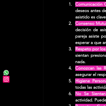
Comunicación C
deseos antes de 
asistido es clave
Consenso Mutu
decisión de asis
pareja asiste p
esperar a que a
Respeto por los 
sientan presion
nada.
Conozcan las R
asegurar el resp
Higiene Persona
todas las activi
No Se Sientan
actividad. Pued