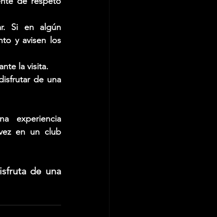
nte de respeto 
. Si en algún 
o y avisen los 
te la visita.
isfrutar de una 
a experiencia 
vez en un club 
sfruta de una 