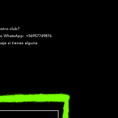
estro club?
ro WhatsApp: +56957749876
aje si tienes alguna