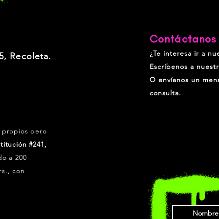
Contáctanos
¿Te interesa ir a nu
5, Recoleta.
Escríbenos a nuest
O envíanos un mens
consulta.
 propios
pero
itución #241,
o a 200
rs., con