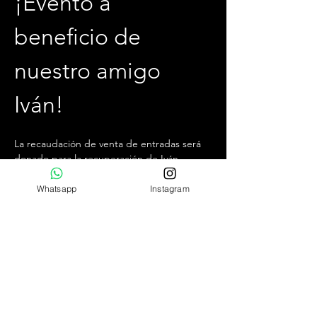
¡Evento a 
beneficio de 
nuestro amigo 
Iván!
La recaudación de venta de entradas será 
donado para la recuperación de Iván.
¿Estás listo para una noche llena de 
Whatsapp
Instagram
diversión, seducción y nuevas experiencias? 
Te invitamos a unirte a nosotros cada 
viernes por la noche, desde las 22:30 hrs 
hasta la 04:00 hrs, en el mejor club swinger 
y liberal de Chile.
¿Qué puedes esperar?
Ambiente exclusivo,  acogedor y jovial.