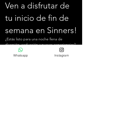
Ven a disfrutar de 
tu inicio de fin de 
semana en Sinners!
¿Estás listo para una noche llena de 
diversión, seducción y nuevas experiencias? 
Te invitamos a unirte a nosotros cada 
viernes por la noche, desde las 22:30 hrs 
Whatsapp
Instagram
hasta la 04:00 hrs, en el mejor club swinger 
y liberal de Chile.
¿Qué puedes esperar?
Ambiente exclusivo,  acogedor y jovial.
Conocer personas relajadas y con 
pensamientos similares.
Increíbles cocteles de autor y la mejor 
comida para no bajar las energías.
Mostrar más