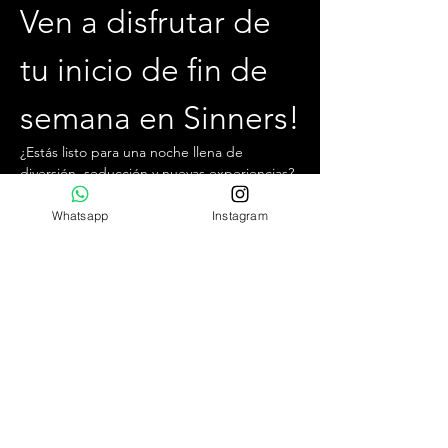
Ven a disfrutar de 
tu inicio de fin de 
semana en Sinners!
¿Estás listo para una noche llena de 
diversión, seducción y nuevas experiencias? 
Te invitamos a unirte a nosotros cada 
viernes por la noche, desde las 22:30 hrs 
Whatsapp
Instagram
hasta la 04:00 hrs, en el mejor club swinger 
y liberal de Chile.
¿Qué puedes esperar?
Ambiente exclusivo,  acogedor y jovial.
Conocer personas relajadas y con 
pensamientos similares.
Increíbles cocteles de autor y la mejor 
comida para no bajar las energías.
Mostrar más