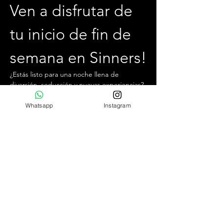
Ven a disfrutar de 
tu inicio de fin de 
semana en Sinners!
¿Estás listo para una noche llena de 
diversión, seducción y nuevas experiencias? 
Te invitamos a unirte a nosotros cada 
viernes por la noche, desde las 22:30 hrs 
Whatsapp
Instagram
hasta la 04:00 hrs, en el mejor club swinger 
y liberal de Chile.
¿Qué puedes esperar?
Ambiente exclusivo,  acogedor y jovial.
Conocer personas relajadas y con 
pensamientos similares.
Increíbles cocteles de autor y la mejor 
comida para no bajar las energías.
Mostrar más