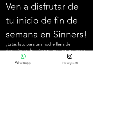
Ven a disfrutar de 
tu inicio de fin de 
semana en Sinners!
¿Estás listo para una noche llena de 
diversión, seducción y nuevas experiencias? 
Te invitamos a unirte a nosotros cada 
viernes por la noche, desde las 22:30 hrs 
Whatsapp
Instagram
hasta la 04:00 hrs, en el mejor club swinger 
y liberal de Chile.
¿Qué puedes esperar?
Ambiente exclusivo,  acogedor y jovial.
Conocer personas relajadas y con 
pensamientos similares.
Increíbles cocteles de autor y la mejor 
comida para no bajar las energías.
Mostrar más