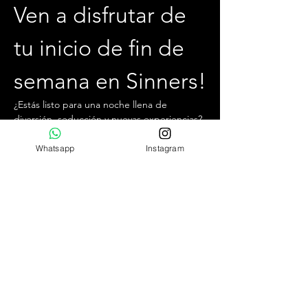
Ven a disfrutar de 
tu inicio de fin de 
semana en Sinners!
¿Estás listo para una noche llena de 
diversión, seducción y nuevas experiencias? 
Te invitamos a unirte a nosotros cada 
viernes por la noche, desde las 22:30 hrs 
Whatsapp
Instagram
hasta la 04:00 hrs, en el mejor club swinger 
y liberal de Chile.
¿Qué puedes esperar?
Ambiente exclusivo,  acogedor y jovial.
Conocer personas relajadas y con 
pensamientos similares.
Increíbles cocteles de autor y la mejor 
comida para no bajar las energías.
Mostrar más