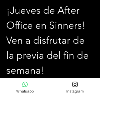
¡Jueves de After 
Office en Sinners! 
Ven a disfrutar de 
la previa del fin de 
semana!
¿Estás listo para una tarde-noche llena de 
diversión, seducción y nuevas experiencias? 
Whatsapp
Instagram
Te invitamos a unirte a nosotros cada tarde 
de jueves, desde las 19:30 hrs hasta la 01:00 
hrs, en el mejor club swinger y liberal de 
Chile.
¿Qué puedes esperar?
Ambiente exclusivo,  acogedor y jovial.
Conocer personas relajadas y con 