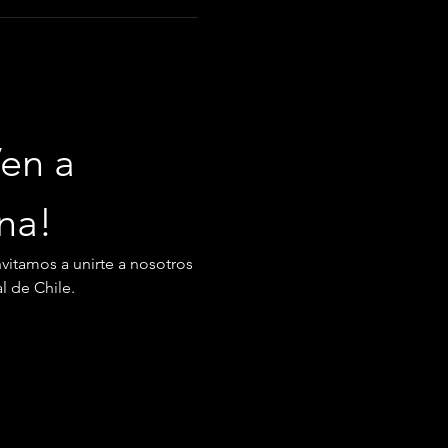
en a 
ana!
nvitamos a unirte a nosotros 
l de Chile.