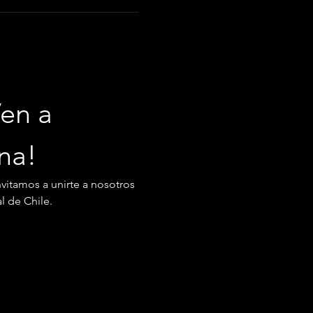
en a 
ana!
nvitamos a unirte a nosotros 
l de Chile.