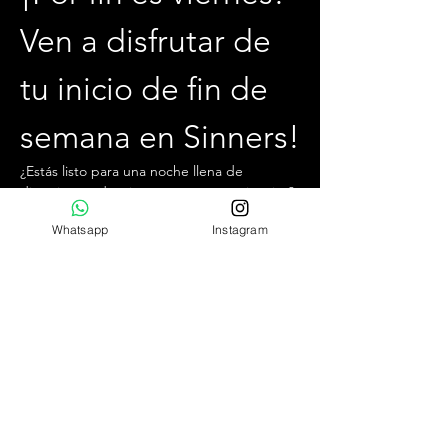
Ven a disfrutar de 
tu inicio de fin de 
semana en Sinners!
¿Estás listo para una noche llena de 
diversión, seducción y nuevas experiencias? 
Te invitamos a unirte a nosotros cada 
Whatsapp
Instagram
viernes por la noche, desde las 22:30 hrs 
hasta la 04:00 hrs, en el mejor club swinger 
y liberal de Chile.
¿Qué puedes esperar?
Ambiente exclusivo,  acogedor y jovial.
Conocer personas relajadas y con 
pensamientos similares.
Increíbles cocteles de autor y la mejor 
comida para no bajar las energías.