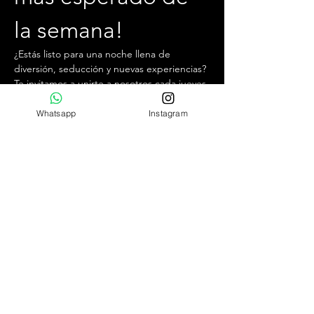
la semana!
¿Estás listo para una noche llena de 
diversión, seducción y nuevas experiencias? 
Te invitamos a unirte a nosotros cada jueves 
por la tarde, desde las 19:30 hrs hasta la 
1:00 hrs, en el mejor club swinger y liberal 
Whatsapp
Instagram
de Chile.
¿Qué puedes esperar?
Ambiente exclusivo y acogedor.
Conocer personas interesantes con 
ideas afines.
Increíbles cocteles de autor y la mejor 
comida de un cautivador bar.
Mostrar más