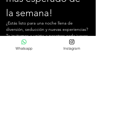
la semana!
¿Estás listo para una noche llena de 
diversión, seducción y nuevas experiencias? 
Te invitamos a unirte a nosotros cada jueves 
por la tarde, desde las 19:30 hrs hasta la 
1:00 hrs, en el mejor club swinger y liberal 
Whatsapp
Instagram
de Chile.
¿Qué puedes esperar?
Ambiente exclusivo y acogedor.
Conocer personas interesantes con 
ideas afines.
Increíbles cocteles de autor y la mejor 
comida de un cautivador bar.
Mostrar más