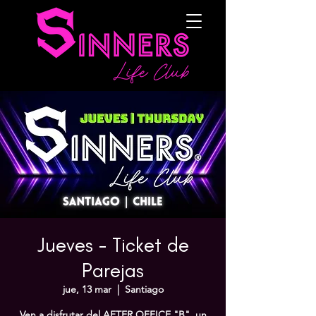
Jueves - Ticket de
Parejas
jue, 13 mar
  |  
Santiago
Ven a disfrutar del AFTER OFFICE "B", un