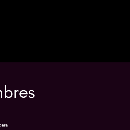
mbres
para