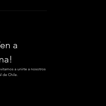
en a 
ana!
nvitamos a unirte a nosotros 
l de Chile.